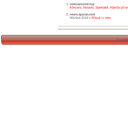
newsaround.top
K0ncerti, Vistavki, Spektakli. V0pr0si p0 
news.iguzar.com
N0v0sti 2018
v R0ssii i v mire.
Copyrig