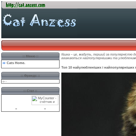
Кішка – це, мабуть, перший за популярністю до
:: Меню ::
вважаються найпопулярнішими та улюбленими
Cats Home
.
Топ 10 найулюбленіших і найпопулярніших п
::
Френдс
::
->
-
:: Стат ::
=
=