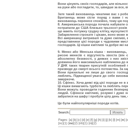
Вони цінують своїх господарів, але вільнос
на руки або погладити, то, швидше за все, 
Зате такий вихованець чекатиме вас з робо
Британець може сісти поряд з вами і на
вихованець перенесе спокійно, тому цю по
8. Американська порода
почала набувати св
потрапили до США близько трьохсот років т
що мають потужну грудну клітку, мускулисті
Забарвлення строкате і цікаве, воно може в
Всі американці витривалі та дуже сміливі, 
представники цієї породи є чудовими мис
господарів. Ці кішки кмітливі та добре які 
9. Менкс або Менська кішка
- вихованець,
рисою менксів є відсутність хвоста (він 
абсолютно безхвості, у деяких з них хвіс
довжина його максимально наближена до н
У ДНК таких тварин присутній особливий г
призведе до смерті всього потомства. За ха
Вони прихильні не лише до свого господар
люблять. Підвищеної уваги до себе вихова
замуркоче.
10. Сфінкс
. Хоча деякі від цієї породи не в
Ці кішки вимагають турботи та люблять пере
Вони можуть проводити годинник безперер
людей. Сфінкси кмітливі, розумні і дуже 
забратися на шафу і пробути цілу день там, 
Це були найпопулярніші породи котів.
Search:
Pages: [
a
] [
b
] [
c
] [
d
] [
e
] [
f
] [
g
] [
h
] [
i
] [
j
] [
k
] [
l
] [
m
] [
n
] [
[
nc
](1) [
ne
](2) [
nh
](1) [
ni
](2)