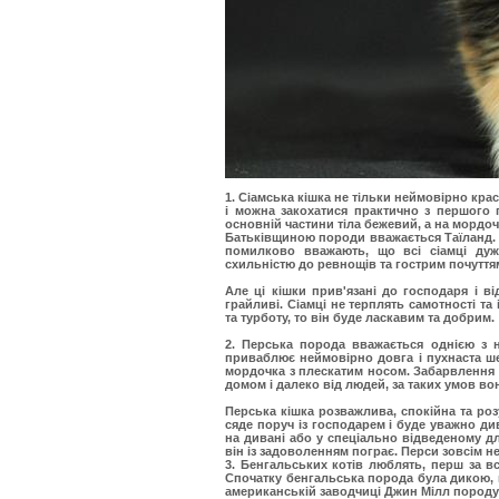
1. Сіамська кішка не тільки неймовірно крас
і можна закохатися практично з першого 
основній частини тіла бежевий, а на мордоч
Батьківщиною породи вважається Таїланд. Ци
помилково вважають, що всі сіамці дуже
схильністю до ревнощів та гострим почуття
Але ці кішки прив'язані до господаря і в
грайливі. Сіамці не терплять самотності 
та турботу, то він буде ласкавим та добрим.
2. Перська
порода вважається однією з н
приваблює неймовірно довга і пухнаста ше
мордочка з плескатим носом. Забарвлення 
домом і далеко від людей, за таких умов во
Перська кішка розважлива, спокійна та роз
сяде поруч із господарем і буде уважно д
на дивані або у спеціально відведеному д
він із задоволенням пограє. Перси зовсім не
3. Бенгальських котів
люблять, перш за вс
Спочатку бенгальська порода була дикою, ц
американській заводчиці Джин Мілл породу 