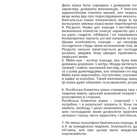
Дика кішка була схрещена з домашнім кот
характеру домашніх вихованців. У бенгал
задоволенням ловлять мишей, але чомусь 
якщо мова йде про переслідування якихось
Бенгальські кішки неагресивні, якщо їх 
вольєрних умовах кішка може перетворитис
4. Регдолл.
Назва цієї породи з англійсько
визначення повністю описує характер цих 
на руки, гладити, обіймати і не пережива
беззаперечно терпить усі їхні капризи та ігр
Цікава особливість породи – це своєрідн
погодиться з будь-яким положенням тіла, я
Регдолл сильно прив'язується до господа
розумні, завдяки чому швидко привчаютьс
людської мови.
5. Мейн-кун - котяча порода, яка була ви
довжина дорівнює 1 метру. Морда витягнута,
грізний і навіть жахливий вигляд, ці твари
та з усіма домочадцями, але обережні по 
Мейн-куни миролюбні, поступливі, слухняні
в шафи та коробки. Такий вихованець швидк
Ці кішки дуже обережні та розважливі, розу
6. Російська блакитна кішка отримала таку
тварини мають щільний вовняний покрив і д
розставлені в сторони.
Російська блакитна кішка – спритний і 
потрібно, і в результаті зловить її. Хоча
любить свободу і цінує незалежність. З ч
зате господареві може дозволити практич
затишок і ласку, часто муркотять і пестяться.
7. Не менш популярна британська порода. Бр
а й за поведінкою тварини. Зовнішність ду
об'ємна, але при цьому мила мордочка.
норовливістю.