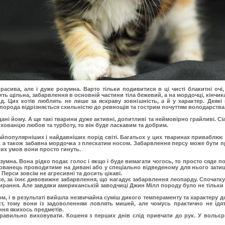
красива, але і дуже розумна. Варто тільки подивитися в ці чисті блакитні очі
ить щільна, забарвлення в основній частини тіла бежевий, а на мордочці, кінчик
. Цих котів люблять не лише за яскраву зовнішність, а й у характер. Деякі
, порода відрізняється схильністю до ревнощів та гострим почуттям володарства
ддані йому. А ще такі тварини дуже активні, допитливі та неймовірно грайливі. Сі
хованцю любов та турботу, то він буде ласкавим та добрим.
йпопулярніших і найдавніших порід світі. Багатьох у цих тваринах приваблює 
 а також забавна мордочка з плескатим носом. Забарвлення персу може бути п
ких умов вони просто гинуть.
зумна. Вона рідко подає голос і якщо і буде вимагати чогось, то просто сяде п
хованець проводитиме на дивані або у спеціально відведеному для нього зати
 Перси зовсім не агресивні та досить цікаві.
е, за їхнє дивовижне забарвлення, що нагадує забарвлення леопарду. Спочатку
имирання. Але завдяки американській заводчиці Джин Мілл породу було не тільки
м, і в результаті вийшла незвичайна суміш дикого темпераменту та характеру 
т, тому вони із задоволенням ловлять мишей, але чомусь практично не їдят
ня якихось предметів.
 правильно виховувати. Кошеня з перших днів слід привчати до рук. У вольє