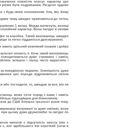
изначення повністю описує характер цих
ез ризик бути подряпаним. Регдолл чудово
ся з будь-яким положенням тіла, яку йому
завдяки чому швидко привчаються до лотка,
дорівнює 1 метру. Морда витягнута, вилиці
спокійний характер. Вони лагідні зі своїми
шафи та коробки. Такий вихованець швидко
анди та легко піддаються дресируванні.
ни мають щільний вовняний покрив і добре
зультаті зловить її. Хоча такий вихованець
 поводитиметься дуже стримано і навіть
блять затишок і ласку, часто муркотять і
 за поведінкою тварини. Зовнішність дуже
тавники цієї породи відрізняються своєю
и або погладити, то, швидше за все, він не
итанець може сісти поряд з вами і навіть
йбільш підходящою для бізнесменів.
пили до США близько трьохсот років тому.
мериканці витривалі та дуже сміливі, вони
е при цьому дуже дружелюбні та лагідні по
сою менксів є відсутність хвоста (він є
и є, але здебільшого він короткий (хоча в