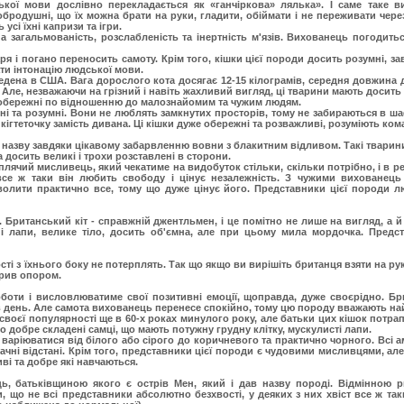
ької мови дослівно перекладається як «ганчіркова» лялька». І саме таке в
добродушні, що їх можна брати на руки, гладити, обіймати і не переживати чер
усі їхні капризи та ігри.
а загальмованість, розслабленість та інертність м'язів. Вихованець погодить
я і погано переносить самоту. Крім того, кішки цієї породи досить розумні, 
ти інтонацію людської мови.
ведена в США. Вага дорослого кота досягає 12-15 кілограмів, середня довжина 
. Але, незважаючи на грізний і навіть жахливий вигляд, ці тварини мають досить 
 обережні по відношенню до малознайомим та чужим людям.
ні та розумні. Вони не люблять замкнутих просторів, тому не забираються в 
кігтеточку замість дивана. Ці кішки дуже обережні та розважливі, розуміють ком
ку назву завдяки цікавому забарвленню вовни з блакитним відливом. Такі твари
а досить великі і трохи розставлені в сторони.
плячий мисливець, який чекатиме на видобуток стільки, скільки потрібно, і в ре
се ж таки він любить свободу і цінує незалежність. З чужими вихованець
олити практично все, тому що дуже цінує його. Представники цієї породи лю
 Британський кіт - справжній джентльмен, і це помітно не лише на вигляд, а й
і лапи, велике тіло, досить об'ємна, але при цьому мила мордочка. Предс
сті з їхнього боку не потерплять. Так що якщо ви вирішіть британця взяти на рук
орив опором.
боти і висловлюватиме свої позитивні емоції, щоправда, дуже своєрідно. Бр
ув день. Але самота вихованець перенесе спокійно, тому цю породу вважають на
своєї популярності ще в 60-х роках минулого року, але батьки цих кішок потра
 добре складені самці, що мають потужну грудну клітку, мускулисті лапи.
 варіюватися від білого або сірого до коричневого та практично чорного. Всі а
начні відстані. Крім того, представники цієї породи є чудовими мисливцями, ал
ві та добре які навчаються.
ь, батьківщиною якого є острів Мен, який і дав назву породі. Відмінною ри
и, що не всі представники абсолютно безхвості, у деяких з них хвіст все ж так