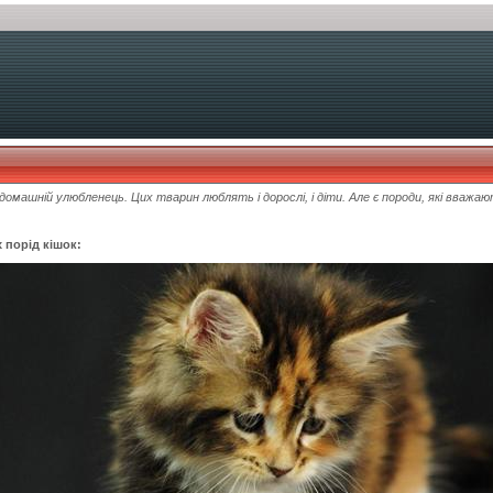
 домашній улюбленець. Цих тварин люблять і дорослі, і діти. Але є породи, які вва
 порід кішок: