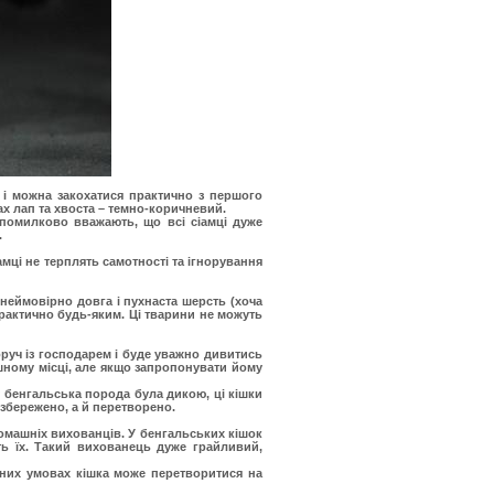
, і можна закохатися практично з першого
ах лап та хвоста – темно-коричневий.
 помилково вважають, що всі сіамці дуже
.
амці не терплять самотності та ігнорування
неймовірно довга і пухнаста шерсть (хоча
рактично будь-яким. Ці тварини не можуть
оруч із господарем і буде уважно дивитись
шному місці, але якщо запропонувати йому
 бенгальська порода була дикою, ці кішки
 збережено, а й перетворено.
домашніх вихованців. У бенгальських кішок
ь їх. Такий вихованець дуже грайливий,
рних умовах кішка може перетворитися на