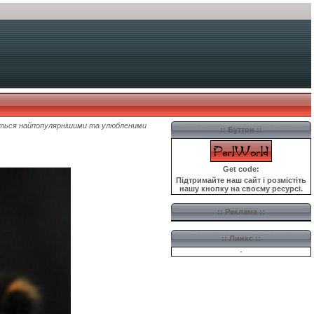
жаються найпопулярнішими та улюбленими
::
Буттон
::
Get code:
Підтримайте наш сайт і розмістіть
нашу кнопку на своєму ресурсі.
::
Реклама
::
::
Линкс ::
-