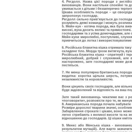
4. Регдолл.
Назва цієї породи з англійс
вихованців. Вони настільки спокійні та 
уживається з дітьми і беззаперечно терпить 
Цікава особливість породи – це своєрідн
запропонує господар.
Регдолл сильно прив'язується до господар
розуміють деякі команди і можуть розлива
5. Мейн-кун - котяча порода, яка була ви
високі, вуха досить великі та прямостоячі
господарями та з усіма домочадцями, але
Мейн-куни миролюбні, поступливі, слухня
привчиться до лотка і використовуватиме 
6. Російська блакитна кішка отримала та
складене тіло. Морда трохи витягнута, вух
Російська блакитна кішка – спритний і тер
миролюбний, добрий і слухняний, але в
насторожено, зате господареві може дозв
пестяться.
7. Не менш популярна британська порода.
видатна: коротка щільна шерсть, потужн
незалежністю та норовливістю.
Вони цінують своїх господарів, але вільно
буде задоволений та відповість на ваш п
Зате такий вихованець чекатиме вас з ро
«поговорити», розповісти про те, як мин
8. Американська порода
почала набувати 
Розміри дорослої тварини значні, особливо
Забарвлення строкате і цікаве, воно може
легко стрибають з великої висоти та на з
відношенню до господарів. Ці кішки кмітли
9. Менкс або Менська кішка
- вихованец
результатом мутацій). Але варто зазначит