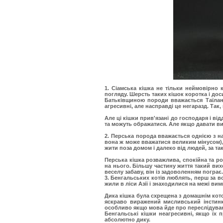
1. Сіамська кішка не тільки неймовірно 
погляду. Шерсть таких кішок коротка і дос
Батьківщиною породи вважається Таїланд
агресивні, але насправді це негаразд. Так
Але ці кішки прив'язані до господаря і ві
та можуть ображатися. Але якщо давати ви
2. Перська
порода вважається однією з на
вона ж може вважатися великим мінусом),
жити поза домом і далеко від людей, за та
Перська кішка розважлива, спокійна та ро
на нього. Більшу частину життя такий ви
веселу забаву, він із задоволенням пограє.
3. Бенгальських котів
люблять, перш за вс
жили в ліси Азії і знаходилися на межі в
Дика кішка була схрещена з домашнім кото
яскраво виражений мисливський інстинк
особливо якщо мова йде про переслідуван
Бенгальські кішки неагресивні, якщо їх
абсолютно дику.