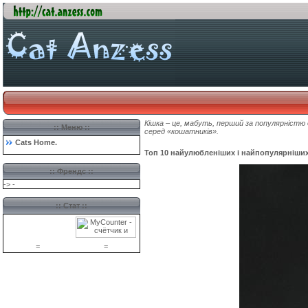
Кішка – це, мабуть, перший за популярністю
:: Меню ::
серед «кошатників».
Cats Home
.
Топ 10 найулюбленіших і найпопулярніших
::
Френдс
::
->
-
:: Стат ::
=
=